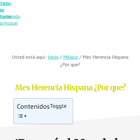
Saltar
Skip
al
to
contenido
footer
principal
Usted está aquí:
Inicio
/
México
/
Mes Herencia Hispana
¿Por que?
Mes Herencia Hispana ¿Por que?
Contenidos
Toggle