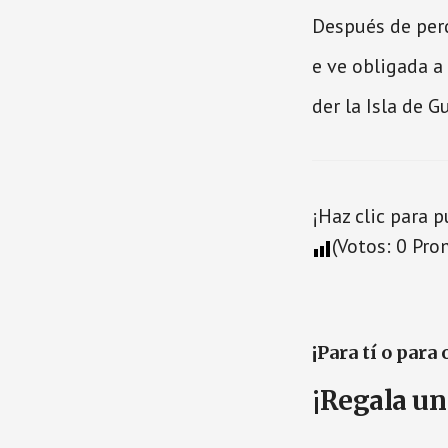
Después de perd
e ve obligada a
der la Isla de G
¡Haz clic para 
(Votos:
0
Pro
¡Para tí o para 
¡Regala un