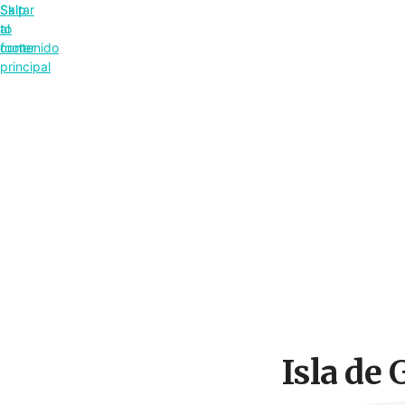
Saltar
Skip
al
to
contenido
footer
principal
Isla de