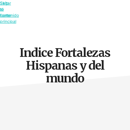
Saltar
Skip
al
to
contenido
footer
principal
Indice Fortalezas
Hispanas y del
mundo