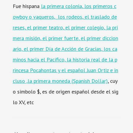
Fue hispana
la primera colonia, los primeros c
owboy o vaqueros, los rodeos, el traslado de
reses, el primer teatro, el primer colegio, la pri
mera misión, el primer fuerte, el primer diccion
ario, el primer Día de Acción de Gracias, los ca
minos hacia el Pacífico, la historia real de la p
rincesa Pocahontas y el español Juan Ortiz e in
cluso ,la primera moneda (Spanish Dollar)
, cuy
o símbolo $, es de origen español desde el sig
lo XV, etc