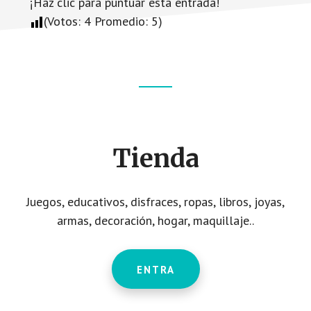
¡Haz clic para puntuar esta entrada!
(Votos:
4
Promedio:
5
)
Footer
CTA
Tienda
Juegos, educativos, disfraces, ropas, libros, joyas,
armas, decoración, hogar, maquillaje..
ENTRA