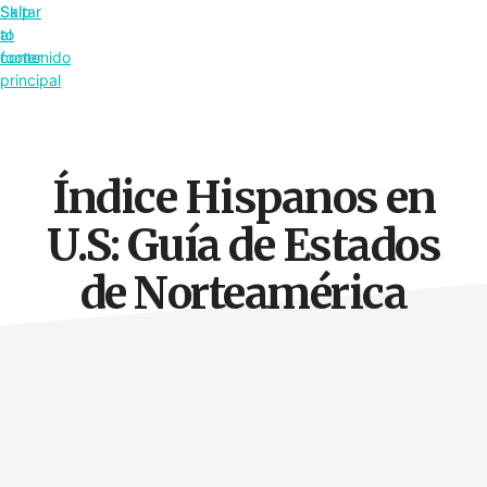
Saltar
Skip
al
to
contenido
footer
principal
Índice Hispanos en
U.S: Guía de Estados
de Norteamérica