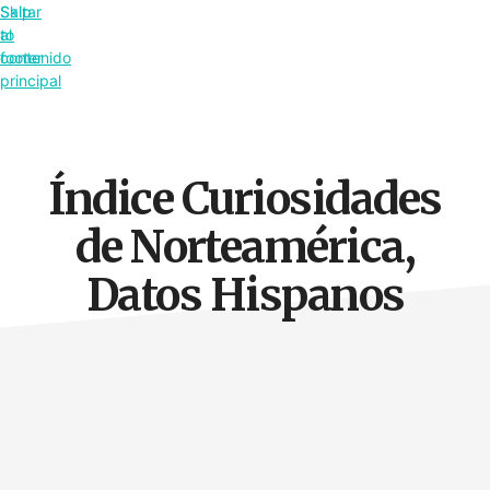
Saltar
Skip
al
to
contenido
footer
principal
Índice Curiosidades
de Norteamérica,
Datos Hispanos