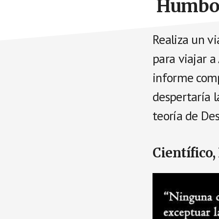
Humbold
Realiza un v
para viajar a
informe comp
despertaría l
teoría de Des
Científico,