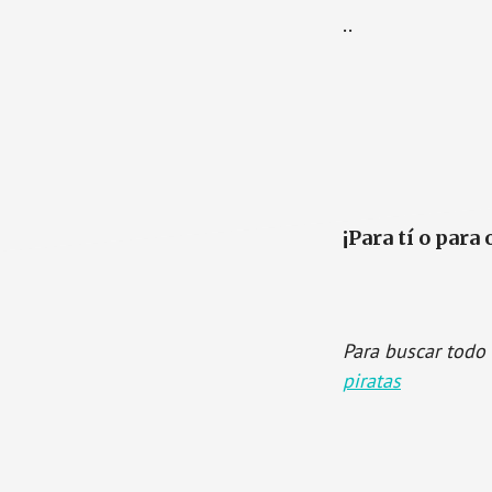
..
¡Para tí o para 
Para buscar todo 
piratas