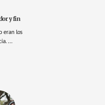
dor y fin
 eran los
cia. …