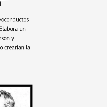
a
lvoconductos
 Elabora un
rson y
o crearían la