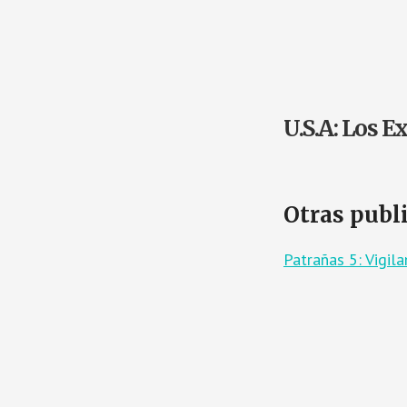
U.S.A: Los 
Otras publ
Patrañas 5: Vigi