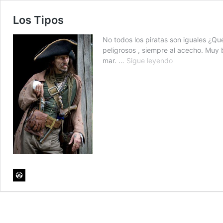
Los Tipos
No todos los piratas son iguales ¿Qu
peligrosos , siempre al acecho. Muy 
Los
mar. …
Sigue leyendo
Tipos