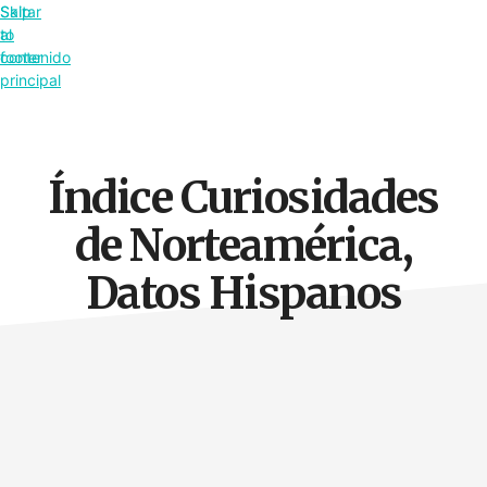
Saltar
Skip
al
to
contenido
footer
principal
Índice Curiosidades
de Norteamérica,
Datos Hispanos