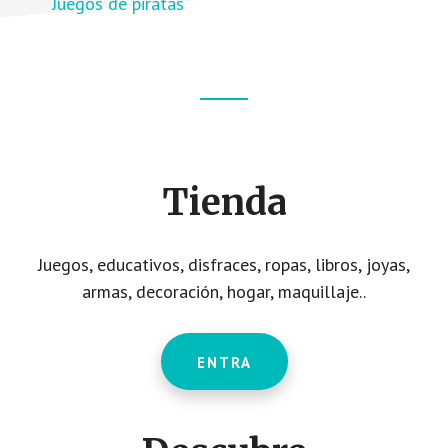
Juegos de piratas
Footer
CTA
Tienda
Juegos, educativos, disfraces, ropas, libros, joyas,
armas, decoración, hogar, maquillaje..
ENTRA