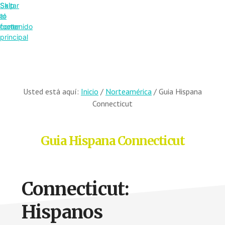
Saltar
Skip
al
to
contenido
footer
principal
Usted está aquí:
Inicio
/
Norteamérica
/
Guia Hispana
Connecticut
Guia Hispana Connecticut
Connecticut:
Hispanos