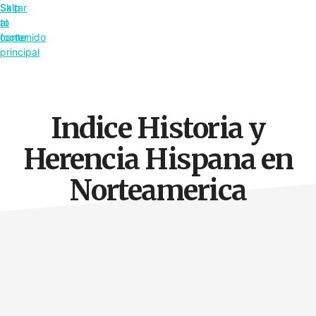
Saltar
Skip
al
to
contenido
footer
principal
Indice Historia y
Herencia Hispana en
Norteamerica