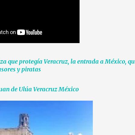
eza que protegía Veracruz, la entrada a México, q
sores y piratas
Juan de Ulúa Veracruz México