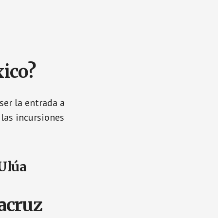
xico?
ser la entrada a
 las incursiones
 Ulúa
racruz