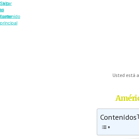
Saltar
Skip
al
to
contenido
footer
principal
Usted está 
Améric
Contenidos