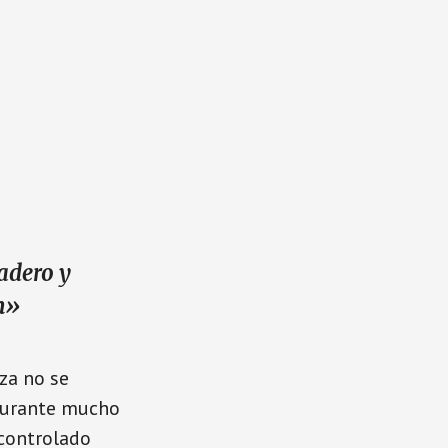
adero y
n»
eza no se
 durante mucho
 controlado