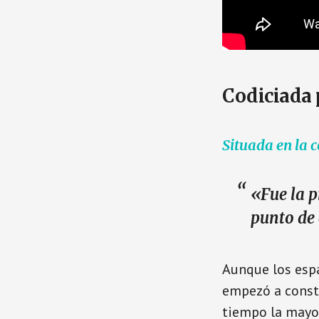
Codiciada p
Situada en la c
«Fue la p
punto de 
Aunque los espa
empezó a constr
tiempo la mayor