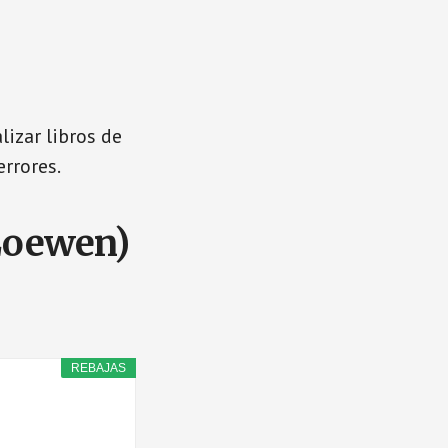
izar libros de
errores.
(Loewen)
REBAJAS