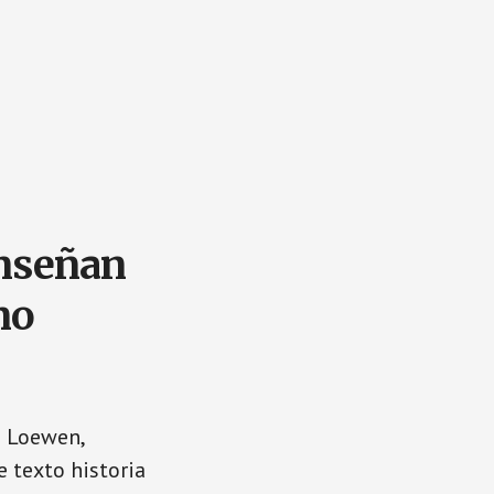
enseñan
no
s Loewen,
e texto historia