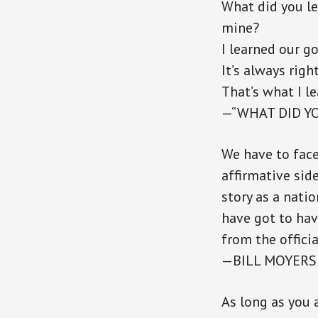
What did you lea
mine?
I learned our 
It’s always right
That’s what I le
—“WHAT DID YO
We have to face
affirmative sid
story as a nati
have got to hav
from the officia
—BILL MOYERS
As long as you 