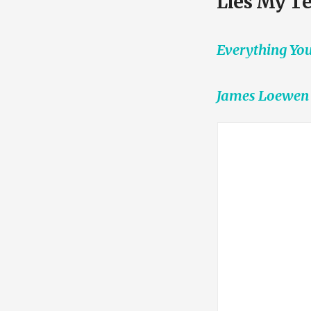
Lies My Te
Everything Yo
James Loewen