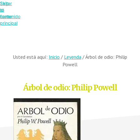
Saltar
Skip
al
to
contenido
footer
principal
Usted está aquí:
Inicio
/
Leyenda
/
Árbol de odio: Philip
Powell
Árbol de odio: Philip Powell