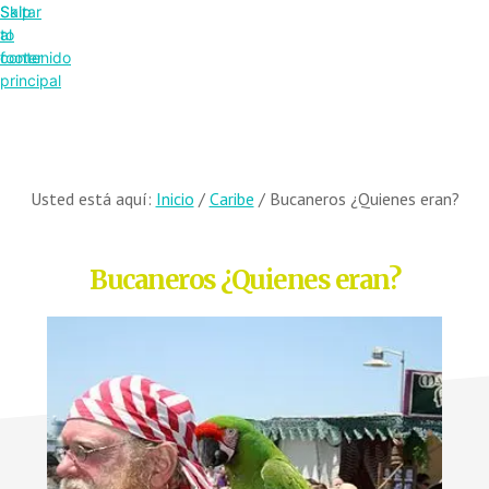
Saltar
Skip
al
to
contenido
footer
principal
Usted está aquí:
Inicio
/
Caribe
/
Bucaneros ¿Quienes eran?
Bucaneros ¿Quienes eran?