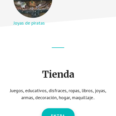
Joyas de piratas
Footer
CTA
Tienda
Juegos, educativos, disfraces, ropas, libros, joyas,
armas, decoración, hogar, maquillaje..
ENTRA