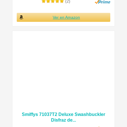
(2)
Ver en Amazon
Smiffys 71037T2 Deluxe Swashbuckler
Disfraz de...