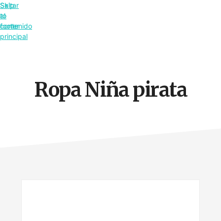
Saltar
Skip
al
to
contenido
footer
principal
Ropa Niña pirata