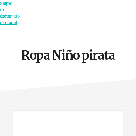
Saltar
Skip
al
to
contenido
footer
principal
Ropa Niño pirata