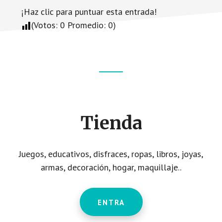
¡Haz clic para puntuar esta entrada!
(Votos:
0
Promedio:
0
)
Footer
CTA
Tienda
Juegos, educativos, disfraces, ropas, libros, joyas,
armas, decoración, hogar, maquillaje..
ENTRA