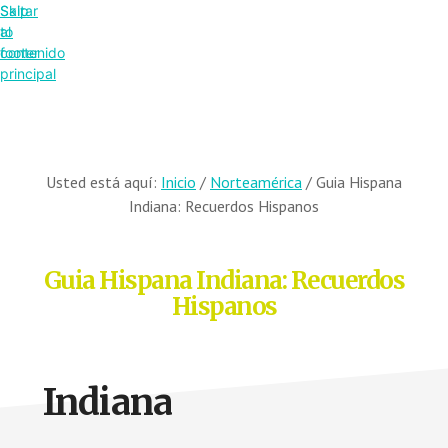
Saltar
Skip
al
to
contenido
footer
principal
Usted está aquí:
Inicio
/
Norteamérica
/
Guia Hispana
Indiana: Recuerdos Hispanos
Guia Hispana Indiana: Recuerdos
Hispanos
Indiana