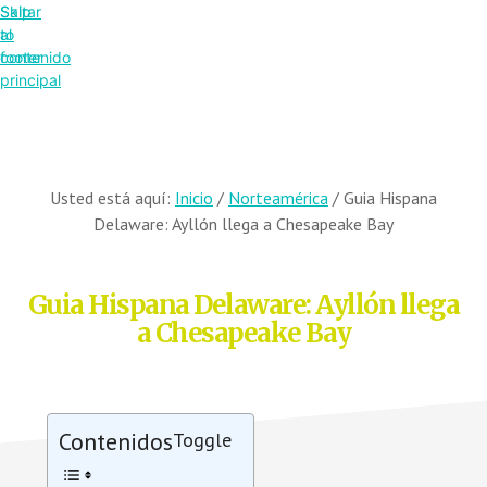
Saltar
Skip
al
to
contenido
footer
principal
Usted está aquí:
Inicio
/
Norteamérica
/
Guia Hispana
Delaware: Ayllón llega a Chesapeake Bay
Guia Hispana Delaware: Ayllón llega
a Chesapeake Bay
Contenidos
Toggle