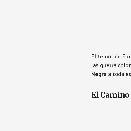
El temor de Eu
las guerra colo
Negra
a toda e
El Camino 