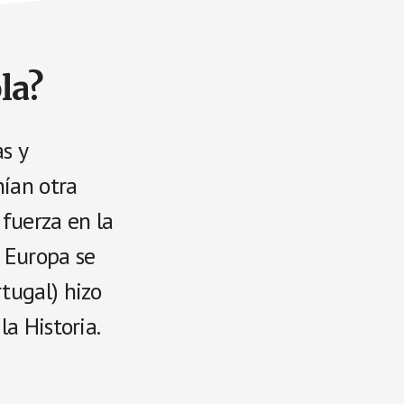
la?
as y
ían otra
 fuerza en la
 Europa se
tugal) hizo
a Historia.