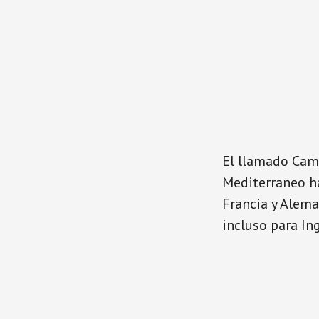
El llamado Cami
Mediterraneo ha
Francia y Alema
incluso para In