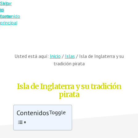
Saltar
Skip
al
to
contenido
footer
principal
Usted está aquí:
Inicio
/
Islas
/
Isla de Inglaterra y su
tradición pirata
Isla de Inglaterra y su tradición
pirata
Contenidos
Toggle