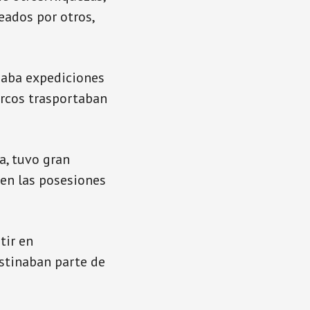
eados por otros,
ciaba expediciones
arcos trasportaban
a, tuvo gran
 en las posesiones
tir en
estinaban parte de