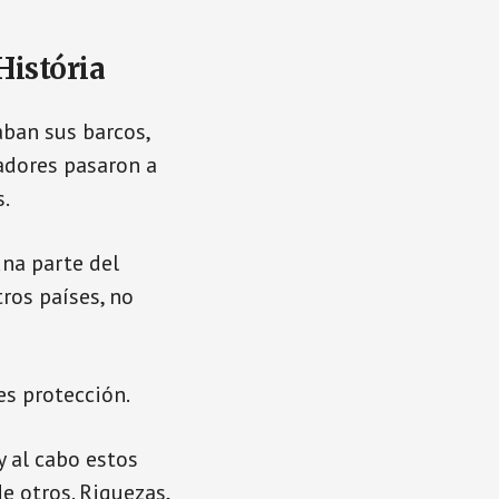
História
aban sus barcos,
zadores pasaron a
s.
una parte del
ros países, no
s protección.
y al cabo estos
e otros. Riquezas,