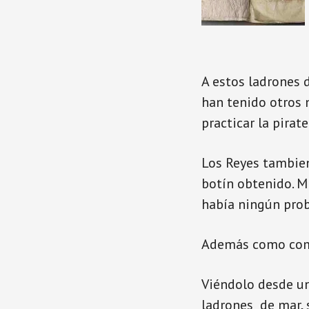
A estos ladrones 
han tenido otros n
practicar la pirat
Los Reyes tambien
botín obtenido. M
había ningún pro
Además como compe
Viéndolo desde una
ladrones de mar, 