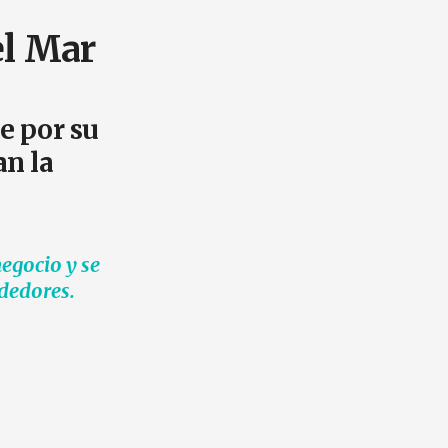
el Mar
e por su
an la
negocio y se
dedores.