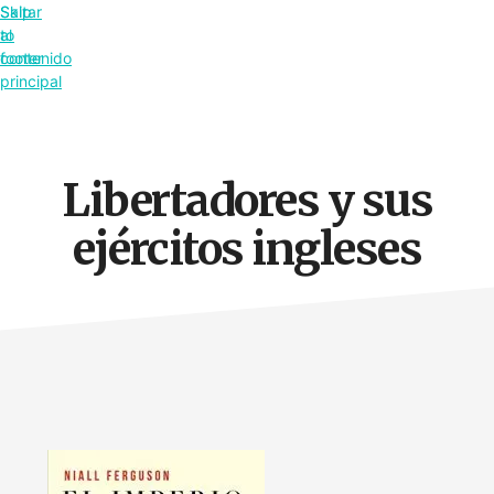
Saltar
Skip
al
to
contenido
footer
principal
Libertadores y sus
ejércitos ingleses