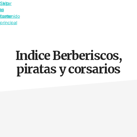
Saltar
Skip
al
to
contenido
footer
principal
Indice Berberiscos,
piratas y corsarios