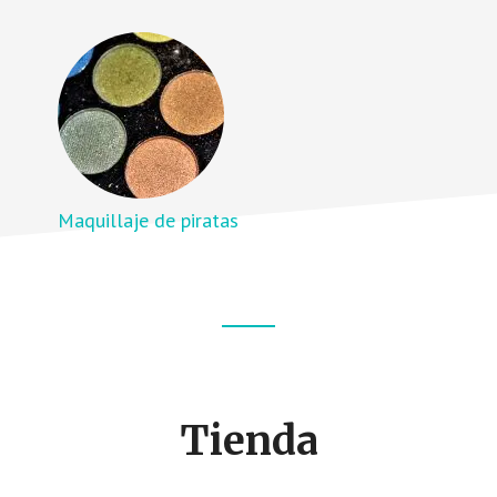
Maquillaje de piratas
Footer
CTA
Tienda