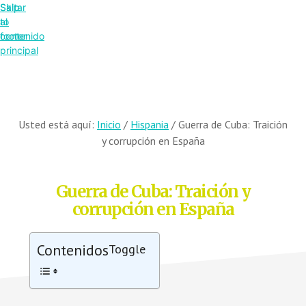
Saltar
Skip
al
to
contenido
footer
principal
Usted está aquí:
Inicio
/
Hispania
/
Guerra de Cuba: Traición
y corrupción en España
Guerra de Cuba: Traición y
corrupción en España
Contenidos
Toggle