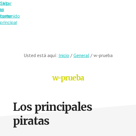
Saltar
Skip
al
to
contenido
footer
principal
Usted está aquí:
Inicio
/
General
/
w-prueba
w-prueba
Los principales
piratas