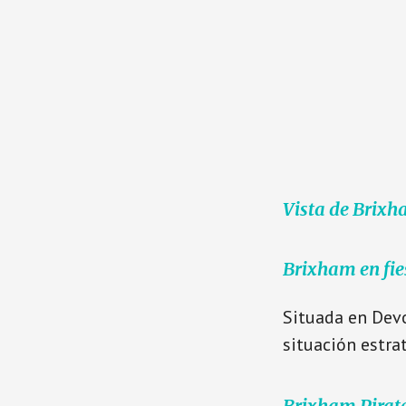
Vista de Brixh
Brixham en fie
Situada en Devo
situación estra
Brixham Pirate