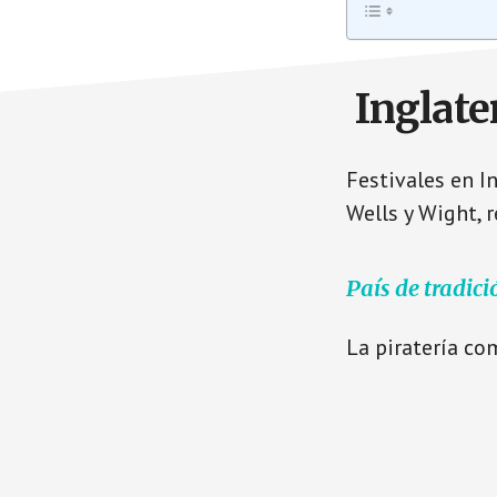
Inglater
Festivales en I
Wells y Wight, 
País de tradic
La piratería co