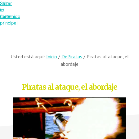
Saltar
Skip
al
to
contenido
footer
principal
Usted está aquí:
Inicio
/
DePiratas
/
Piratas al ataque, el
abordaje
Piratas al ataque, el abordaje