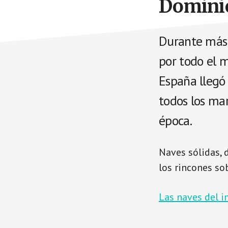
Dominio
Durante más 
por todo el m
España llegó
todos los mar
época.
Naves sólidas, 
los rincones so
Las naves del 
.