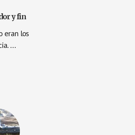
dor y fin
 eran los
cia. …