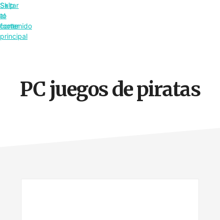
Saltar
Skip
al
to
contenido
footer
principal
PC juegos de piratas