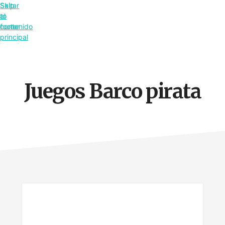
Saltar
Skip
al
to
contenido
footer
principal
Juegos Barco pirata