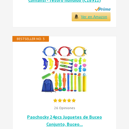
Comansi - Tesoro hundido (C18912)
Ver en Amazon
BESTSELLER NO. 3
26 Opiniones
Paochocky 24pcs Juguetes de Buceo
Conjunto, Buceo...