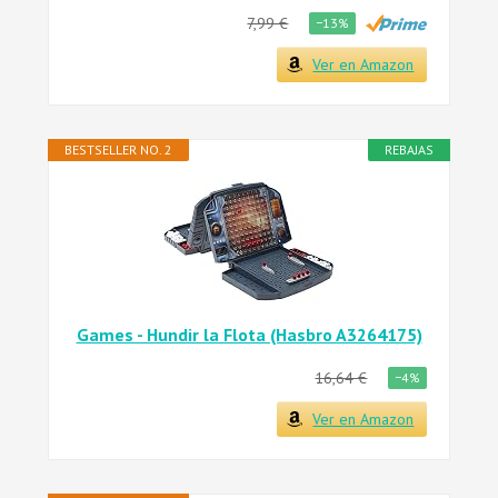
7,99 €
−13%
Ver en Amazon
BESTSELLER NO. 2
REBAJAS
Games - Hundir la Flota (Hasbro A3264175)
16,64 €
−4%
Ver en Amazon