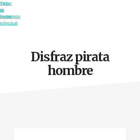
Saltar
Skip
al
to
contenido
footer
principal
Disfraz pirata
hombre