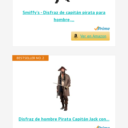
Smiffy's - Disfraz de capitán pirata para
hombre,...
Ver en Amazon
BESTSELLER NO. 2
Disfraz de hombre Pirata Capitán Jack con...