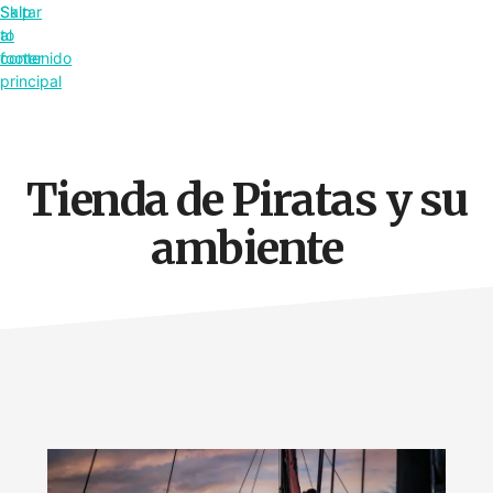
Saltar
Skip
al
to
contenido
footer
principal
Tienda de Piratas y su
ambiente