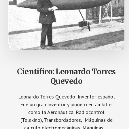
R
A
L
I
S
T
A
:
A
N
T
O
N
I
O
D
Cientifico: Leonardo Torres
E
U
Quevedo
L
L
O
A
Leonardo Torres Quevedo: Inventor español
Fue un gran inventor y pionero en ámbitos
como la Aeronáutica, Radiocontrol
(Telekino), Transbordadores, Máquinas de
calculo electromecánicas, Máquinas …