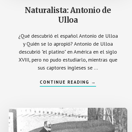
O
H
Naturalista: Antonio de
E
R
Ulloa
R
E
R
A
¿Qué descubrió el español Antonio de Ulloa
L
I
y Quién se lo apropió? Antonio de Ulloa
N
A
descubrió "el platino" en América en el siglo
R
E
XVIII, pero no pudo estudiarlo, mientras que
S
sus captores ingleses se …
A
CONTINUE READING
→
C
E
R
C
A
D
E
N
A
T
U