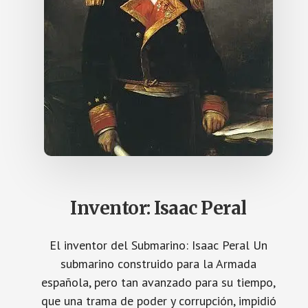
A
O
C
A
I
N
A
P
L
U
J
O
L
,
E
L
E
S
P
A
Ñ
O
L
Q
U
Inventor: Isaac Peral
E
A
Y
U
El inventor del Submarino: Isaac Peral Un
D
Ó
submarino construido para la Armada
A
española, pero tan avanzado para su tiempo,
U
.
que una trama de poder y corrupción, impidió
S