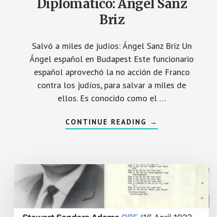
Diplomatico: Ángel Sanz
L
Briz
Salvó a miles de judíos: Ángel Sanz Briz Un
Ángel español en Budapest Este funcionario
español aprovechó la no acción de Franco
contra los judíos, para salvar a miles de
ellos. Es conocido como el …
A
CONTINUE READING
→
C
E
R
C
A
D
E
D
I
P
L
O
M