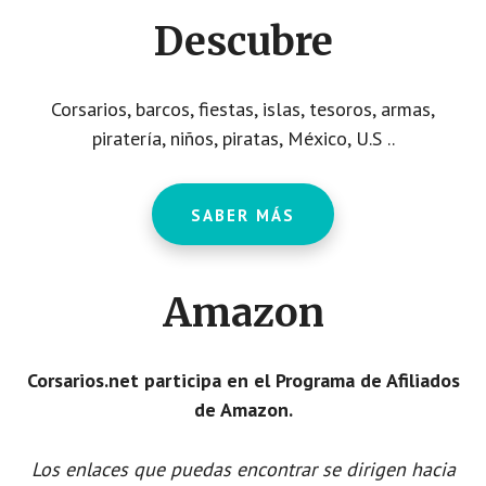
T
O
Descubre
R
R
E
S
Q
Corsarios, barcos, fiestas, islas, tesoros, armas,
U
E
piratería, niños, piratas, México, U.S ..
V
E
D
O
SABER MÁS
Amazon
Corsarios.net participa en el Programa de Afiliados
de Amazon.
Los enlaces que puedas encontrar se dirigen hacia