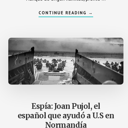
A
CONTINUE READING
→
C
E
R
C
A
D
E
A
S
T
R
O
N
A
U
T
I
C
A
:
P
Espía: Joan Pujol, el
E
D
español que ayudó a U.S en
R
O
Normandía
P