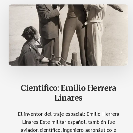
A
D
E
Q
U
I
M
I
C
O
:
A
N
T
O
N
I
O
R
I
Cientifico: Emilio Herrera
B
E
Linares
R
A
B
L
El inventor del traje espacial: Emilio Herrera
A
N
Linares Este militar español, también fue
C
aviador, científico, ingeniero aeronáutico e
A