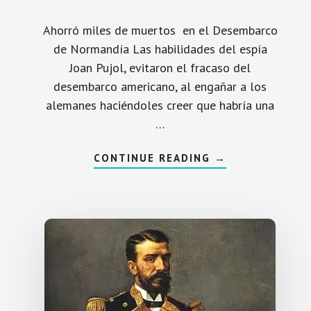
A
U
L
Ahorró miles de muertos en el Desembarco
E
T
de Normandía Las habilidades del espía
I
N
Joan Pujol, evitaron el fracaso del
V
E
desembarco americano, al engañar a los
N
alemanes haciéndoles creer que habría una
T
O
…
R
D
E
L
A
CONTINUE READING
→
A
C
V
E
I
R
O
C
N
A
C
D
O
E
H
E
E
S
T
P
E
Í
E
A
S
:
P
J