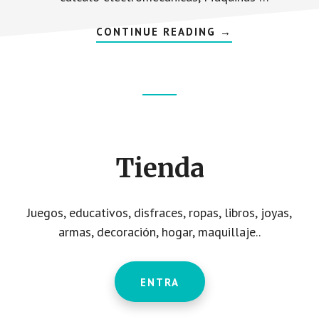
A
CONTINUE READING
→
C
E
R
C
A
D
Footer
E
C
I
CTA
E
N
Tienda
T
I
F
I
C
Juegos, educativos, disfraces, ropas, libros, joyas,
O
:
armas, decoración, hogar, maquillaje..
L
E
O
N
A
ENTRA
R
D
O