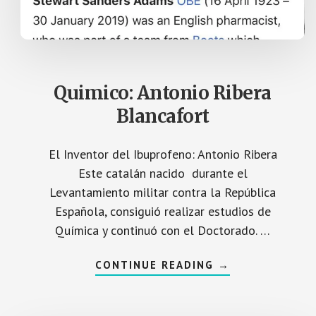
A
T
I
C
O
:
Á
N
Quimico: Antonio Ribera
G
E
Blancafort
L
S
A
N
El Inventor del Ibuprofeno: Antonio Ribera
Z
B
Este catalán nacido durante el
R
I
Levantamiento militar contra la República
Z
Española, consiguió realizar estudios de
Química y continuó con el Doctorado. …
A
CONTINUE READING
→
C
E
R
C