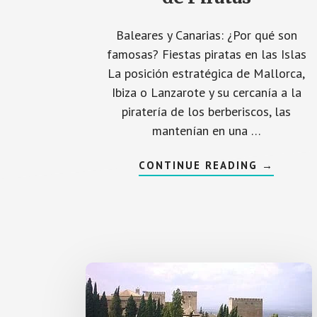
Baleares y Canarias: ¿Por qué son
famosas? Fiestas piratas en las Islas
La posición estratégica de Mallorca,
Ibiza o Lanzarote y su cercanía a la
piratería de los berberiscos, las
mantenían en una …
ACERCA
CONTINUE READING
→
DE
FIESTAS
EN
ISLAS
BALEARE
Y
CANARIA
DE
PIRATAS