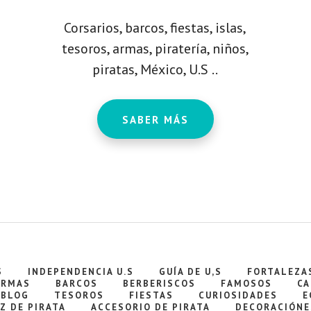
Corsarios, barcos, fiestas, islas,
tesoros, armas, piratería, niños,
piratas, México, U.S ..
SABER MÁS
S
INDEPENDENCIA U.S
GUÍA DE U,S
FORTALEZA
ARMAS
BARCOS
BERBERISCOS
FAMOSOS
CA
BLOG
TESOROS
FIESTAS
CURIOSIDADES
E
Z DE PIRATA
ACCESORIO DE PIRATA
DECORACIÓNE