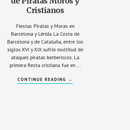
de Piratas Moros y
Cristianos
Fiestas Piratas y Moras en
Barcelona y Lérida La Costa de
Barcelona y de Cataluña, entre los
siglos XVI y XIX sufrió multitud de
ataques piratas berberiscos. La
primera fiesta cristiana fue en …
ACERCA
CONTINUE READING
→
DE
FIESTAS
EN
BARCELONA
DE
PIRATAS
MOROS
Y
CRISTIANOS