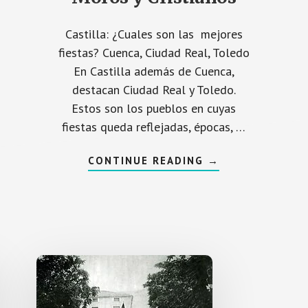
Castilla: ¿Cuales son las mejores
fiestas? Cuenca, Ciudad Real, Toledo
En Castilla además de Cuenca,
destacan Ciudad Real y Toledo.
Estos son los pueblos en cuyas
fiestas queda reflejadas, épocas, …
ACERCA
CONTINUE READING
→
DE
FIESTAS
DE
ESPAÑA,
S
CUENCA
EN
S
CASTILLA
CON
MOROS
Y
CRISTIANOS