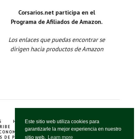
Corsarios.net participa en el
Programa de Afiliados de Amazon.
Los enlaces que puedas encontrar se
dirigen hacia productos de Amazon
Este sitio web utiliza cookies para
S
HUELLAS
MÉXICO Y DIOSES
RIBE
ISLAS
VIKINGOS
MUSEOS
garantizarle la mejor experiencia en nuestro
CONOMÍA
PÁGINAS LEGALES
S DE PIRATAS
sitio web.
LIBRO DE PIRATAS
Learn more