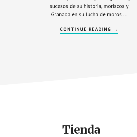
sucesos de su historia, moriscos y
Granada en su lucha de moros …
ACERCA
CONTINUE READING
→
DE
FIESTAS
EN
ANDALUC
DE
PIRATAS
MOROS
Y
CRISTIA
Footer
CTA
Tienda