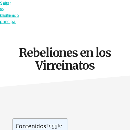
Saltar
Skip
al
to
contenido
footer
principal
Rebeliones en los
Virreinatos
Contenidos
Toggle