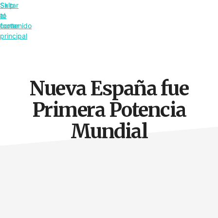
Saltar
Skip
al
to
contenido
footer
principal
Nueva España fue
Primera Potencia
Mundial