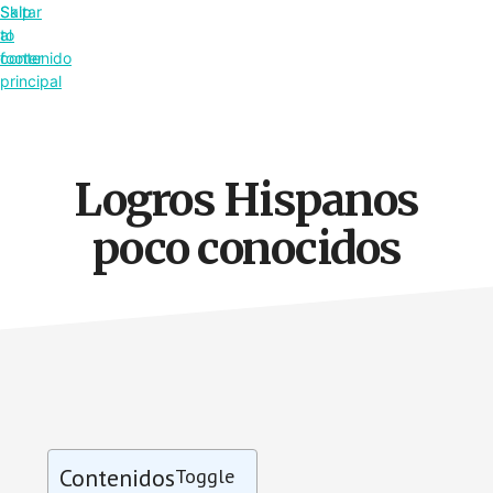
Saltar
Skip
al
to
contenido
footer
principal
Logros Hispanos
poco conocidos
Contenidos
Toggle