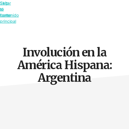
Saltar
Skip
al
to
contenido
footer
principal
Involución en la
América Hispana:
Argentina