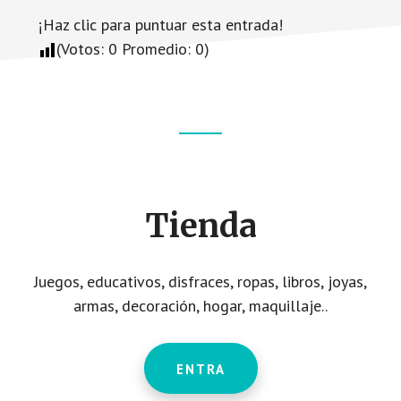
¡Haz clic para puntuar esta entrada!
(Votos:
0
Promedio:
0
)
Footer
CTA
Tienda
Juegos, educativos, disfraces, ropas, libros, joyas,
armas, decoración, hogar, maquillaje..
ENTRA