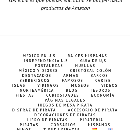
Los enlaces que puedas encontrar se dirigen hacia
productos de Amazon
MÉXICO EN U.S
RAÍCES HISPANAS
INDEPENDENCIA U.S
GUÍA DE U,S
FORTALEZAS
HUELLAS
MÉXICO Y DIOSES
CRISTÓBAL COLÓN
DESTACADOS
ARMAS
BARCOS
BERBERISCOS
FAMOSOS
CARIBE
ISLAS
VIKINGOS
MUSEOS
VIDEOS
NORTEAMÉRICA
BLOG
TESOROS
FIESTAS
CURIOSIDADES
ECONOMÍA
PÁGINAS LEGALES
JUEGOS DE MESA PIRATA
DISFRAZ DE PIRATA
ACCESORIO DE PIRATA
DECORACIÓNES DE PIRATAS
LIBRO DE PIRATAS
PIRATERÍA
PIRATAS
CORSARIOS
HISPANOS
NIÑOS
TIENDA PIRATAS