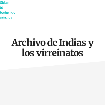
Saltar
Skip
al
to
contenido
footer
principal
Archivo de Indias y
los virreinatos