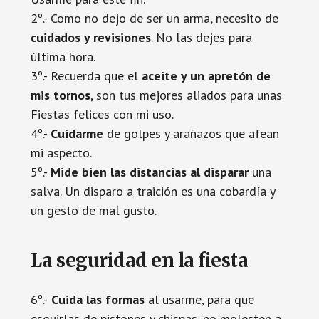
2º.- Como no dejo de ser un arma, necesito de
cuidados y revisiones
. No las dejes para
última hora.
3º.- Recuerda que el
aceite y un apretón de
mis tornos
, son tus mejores aliados para unas
Fiestas felices con mi uso.
4º.-
Cuidarme
de golpes y arañazos que afean
mi aspecto.
5º.-
Mide bien las distancias al disparar
una
salva. Un disparo a traición es una cobardía y
un gesto de mal gusto.
La seguridad en la fiesta
6º.-
Cuida las formas
al usarme, para que
esquirlas de pistones y chispas, no molesten a