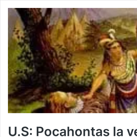
U.S: Pocahontas la v